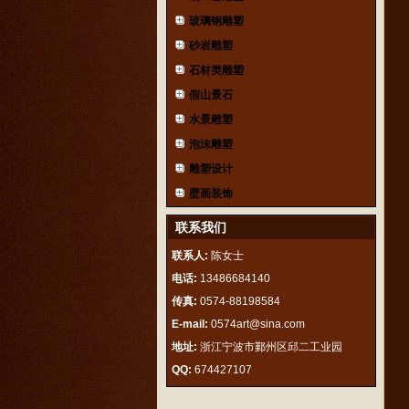
玻璃钢雕塑
砂岩雕塑
石材类雕塑
假山景石
水景雕塑
泡沫雕塑
雕塑设计
壁画装饰
联系我们
联系人:
陈女士
电话:
13486684140
传真:
0574-88198584
E-mail:
0574art@sina.com
地址:
浙江宁波市鄞州区邱二工业园
QQ:
674427107