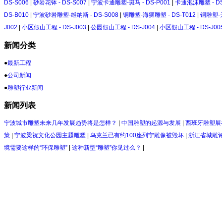
DS-S006
|
砂岩花钵 - DS-S007
|
宁波卡通雕塑-斑马 - DS-P001
|
卡通泡沫雕塑 - DS
DS-B010
|
宁波砂岩雕塑-维纳斯 - DS-S008
|
铜雕塑-海狮雕塑 - DS-T012
|
铜雕塑-天
J002
|
小区假山工程 - DS-J003
|
公园假山工程 - DS-J004
|
小区假山工程 - DS-J00
新闻分类
●
最新工程
●
公司新闻
●
雕塑行业新闻
新闻列表
宁波城市雕塑未来几年发展趋势将是怎样？
|
中国雕塑的起源与发展
|
西班牙雕塑展
策
|
宁波梁祝文化公园主题雕塑
|
乌克兰已有约100座列宁雕像被毁坏
|
浙江省城雕
境需要这样的“环保雕塑”
|
这种新型“雕塑”你见过么？
|