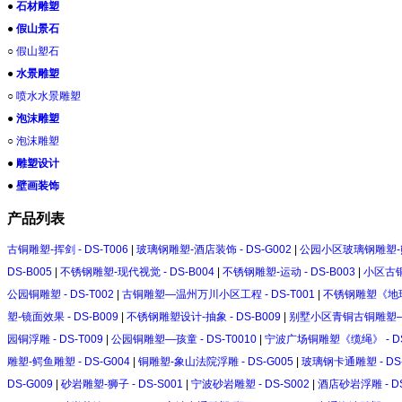
●
石材雕塑
●
假山景石
○
假山塑石
●
水景雕塑
○
喷水水景雕塑
●
泡沫雕塑
○
泡沫雕塑
●
雕塑设计
●
壁画装饰
产品列表
古铜雕塑-挥剑 - DS-T006
|
玻璃钢雕塑-酒店装饰 - DS-G002
|
公园小区玻璃钢雕塑-熊 
DS-B005
|
不锈钢雕塑-现代视觉 - DS-B004
|
不锈钢雕塑-运动 - DS-B003
|
小区古铜
公园铜雕塑 - DS-T002
|
古铜雕塑—温州万川小区工程 - DS-T001
|
不锈钢雕塑《地球》
塑-镜面效果 - DS-B009
|
不锈钢雕塑设计-抽象 - DS-B009
|
别墅小区青铜古铜雕塑—鸟语
园铜浮雕 - DS-T009
|
公园铜雕塑—孩童 - DS-T0010
|
宁波广场铜雕塑《缆绳》 - DS-
雕塑-鳄鱼雕塑 - DS-G004
|
铜雕塑-象山法院浮雕 - DS-G005
|
玻璃钢卡通雕塑 - DS-
DS-G009
|
砂岩雕塑-狮子 - DS-S001
|
宁波砂岩雕塑 - DS-S002
|
酒店砂岩浮雕 - DS