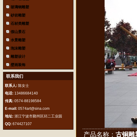
玻璃钢雕塑
砂岩雕塑
石材类雕塑
假山景石
水景雕塑
泡沫雕塑
雕塑设计
壁画装饰
联系我们
联系人:
陈女士
电话:
13486684140
传真:
0574-88198584
E-mail:
0574art@sina.com
地址:
浙江宁波市鄞州区邱二工业园
QQ:
674427107
产品名称：
古铜雕