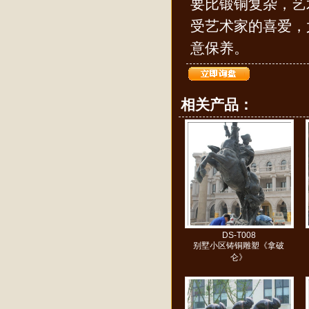
要比锻铜复杂，艺
受艺术家的喜爱，
意保养。
相关产品：
DS-T008
别墅小区铸铜雕塑《拿破
仑》